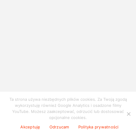
Ta strona używa niezbędnych plików cookies. Za Twoją zgodą
wykorzystuję również Google Analytics i osadzone filmy
YouTube. Możesz zaakceptować, odrzucić lub dostosować
opcjonalne cookies.
Akceptuję
Odrzucam
Polityka prywatności