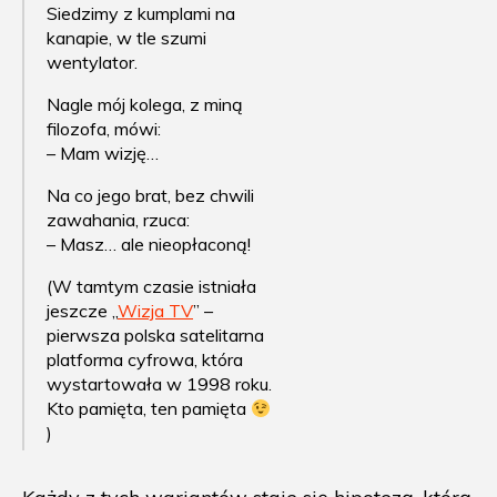
Siedzimy z kumplami na
kanapie, w tle szumi
wentylator.
Nagle mój kolega, z miną
filozofa, mówi:
– Mam wizję…
Na co jego brat, bez chwili
zawahania, rzuca:
– Masz… ale nieopłaconą!
(W tamtym czasie istniała
jeszcze „
Wizja TV
” –
pierwsza polska satelitarna
platforma cyfrowa, która
wystartowała w 1998 roku.
Kto pamięta, ten pamięta
)