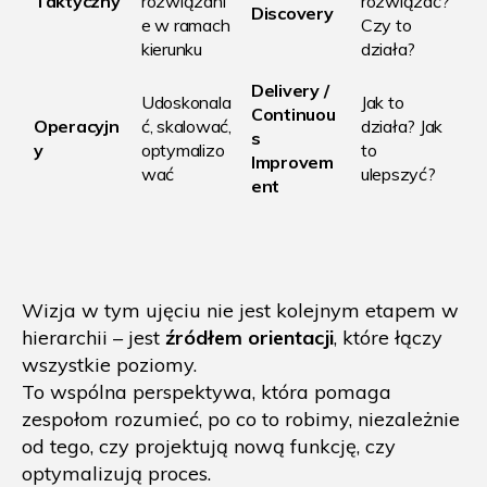
Taktyczny
rozwiązani
rozwiązać?
Discovery
e w ramach
Czy to
kierunku
działa?
Delivery /
Udoskonala
Jak to
Continuou
Operacyjn
ć, skalować,
działa? Jak
s
y
optymalizo
to
Improvem
wać
ulepszyć?
ent
Wizja w tym ujęciu nie jest kolejnym etapem w
hierarchii – jest
źródłem orientacji
, które łączy
wszystkie poziomy.
To wspólna perspektywa, która pomaga
zespołom rozumieć, po co to robimy, niezależnie
od tego, czy projektują nową funkcję, czy
optymalizują proces.