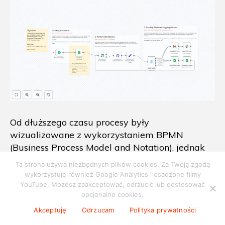
Od dłuższego czasu procesy były
wizualizowane z wykorzystaniem BPMN
(Business Process Model and Notation), jednak
zazwyczaj pełniły funkcję dokumentacyjną,
Ta strona używa niezbędnych plików cookies. Za Twoją zgodą
pełną i bardzo skomplikowaną zamiast model
wykorzystuję również Google Analytics i osadzone filmy
wspierający współpracę między
YouTube. Możesz zaakceptować, odrzucić lub dostosować
opcjonalne cookies.
interesariuszami.
Akceptuję
Odrzucam
Polityka prywatności