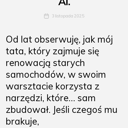
AI.
3 listopada 2025
Data
wpisu
Od lat obserwuję, jak mój
tata, który zajmuje się
renowacją starych
samochodów, w swoim
warsztacie korzysta z
narzędzi, które… sam
zbudował. Jeśli czegoś mu
brakuje,