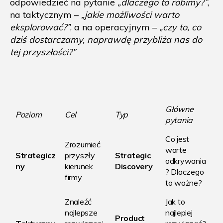
odpowiedzieć na pytanie
„dlaczego to robimy?”
,
na taktycznym –
„jakie możliwości warto
eksplorować?”
, a na operacyjnym –
„czy to, co
dziś dostarczamy, naprawdę przybliża nas do
tej przyszłości?”
Główne
Poziom
Cel
Typ
pytania
Co jest
Zrozumieć
warte
Strategicz
przyszły
Strategic
odkrywania
ny
kierunek
Discovery
? Dlaczego
firmy
to ważne?
Znaleźć
Jak to
najlepsze
najlepiej
Product